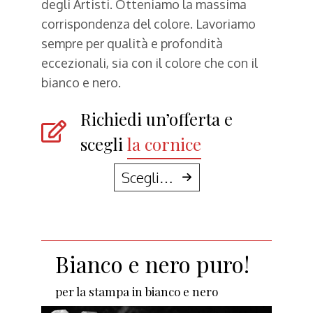
degli Artisti. Otteniamo la massima
corrispondenza del colore. Lavoriamo
sempre per qualità e profondità
eccezionali, sia con il colore che con il
bianco e nero.
Richiedi un’offerta e
scegli
le dimensioni
le
il montaggio
la cornice
abbondanze
Scegli…
Pigmenti di carbone
!
per la stampa in bianco e nero