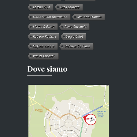
Lorella Klun
Luca Laureati
Mario Sillani Djerrahian
Maurizio Frullani
Mostre & Eventi
Remo Cavedale
Roberto Kusterle
Sergio Culot
Stefano Tubaro
Ulderica Da Pozzo
Walter Criscuoli
Dove siamo