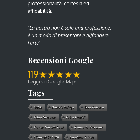
professionalità, cortesia ed
affidabilità.
La nostra non è solo una professione:
"
è un modo di presentare e diffondere
l'arte
"
Recensioni Google
119
★
★
★
★
★
Leggi su Google Maps
Tags
ArtOk
Daniele Indrigo
Enzo Tedeschi
Fabio Giacuzzo
Fabio Rinaldi
Franco Martelli Rossi
Giancarlo Torresani
I Venerdì Di ArtOk
Loredana Princic