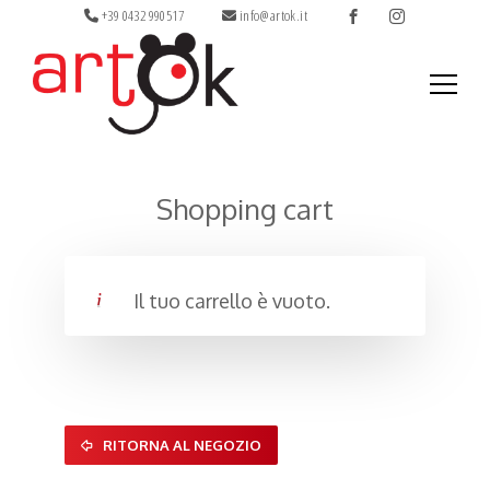
+39 0432 990517
info@artok.it
Ricerca
per:
Shopping cart
Il tuo carrello è vuoto.
RITORNA AL NEGOZIO