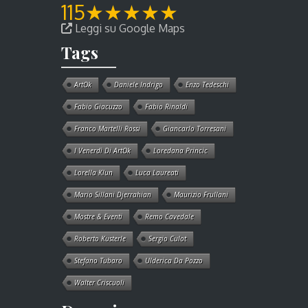
115
★
★
★
★
★
Leggi su Google Maps
Tags
ArtOk
Daniele Indrigo
Enzo Tedeschi
Fabio Giacuzzo
Fabio Rinaldi
Franco Martelli Rossi
Giancarlo Torresani
I Venerdì Di ArtOk
Loredana Princic
Lorella Klun
Luca Laureati
Mario Sillani Djerrahian
Maurizio Frullani
Mostre & Eventi
Remo Cavedale
Roberto Kusterle
Sergio Culot
Stefano Tubaro
Ulderica Da Pozzo
Walter Criscuoli