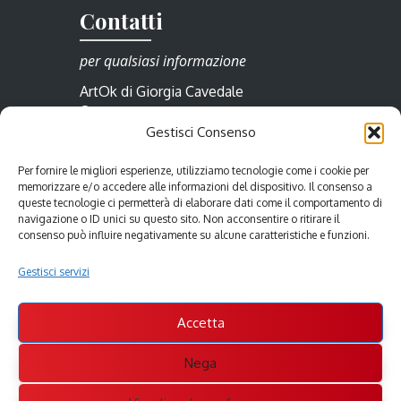
Contatti
per qualsiasi informazione
ArtOk di Giorgia Cavedale
Borgo Cividale 23/a
Gestisci Consenso
33057 Palmanova
Friuli Venezia Giulia
Per fornire le migliori esperienze, utilizziamo tecnologie come i cookie per
Italia
memorizzare e/o accedere alle informazioni del dispositivo. Il consenso a
Tel.: +39 0432 990 517
queste tecnologie ci permetterà di elaborare dati come il comportamento di
Cell.: +39 388 7759000
navigazione o ID unici su questo sito. Non acconsentire o ritirare il
consenso può influire negativamente su alcune caratteristiche e funzioni.
info@artok.it
Gestisci servizi
Accetta
Nega
Copyright © 2010-26 ArtOk di Giorgia Cavedale •