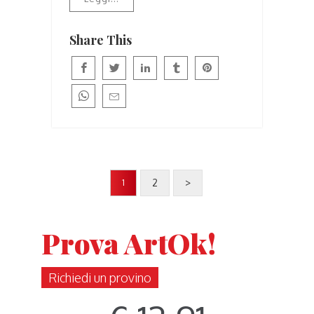
Share This
2
>
1
Prova ArtOk!
Richiedi un provino