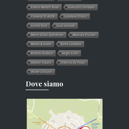
Franco Martelli Rossi
Giancarlo Torresani
I Venerdì Di ArtOk
Loredana Princic
Lorella Klun
Luca Laureati
Mario Sillani Djerrahian
Maurizio Frullani
Mostre & Eventi
Remo Cavedale
Roberto Kusterle
Sergio Culot
Stefano Tubaro
Ulderica Da Pozzo
Walter Criscuoli
Dove siamo