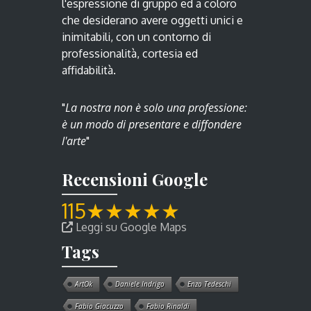
l'espressione di gruppo ed a coloro
che desiderano avere oggetti unici e
inimitabili, con un contorno di
professionalità, cortesia ed
affidabilità.
La nostra non è solo una professione:
"
è un modo di presentare e diffondere
l'arte
"
Recensioni Google
115
★
★
★
★
★
Leggi su Google Maps
Tags
ArtOk
Daniele Indrigo
Enzo Tedeschi
Fabio Giacuzzo
Fabio Rinaldi