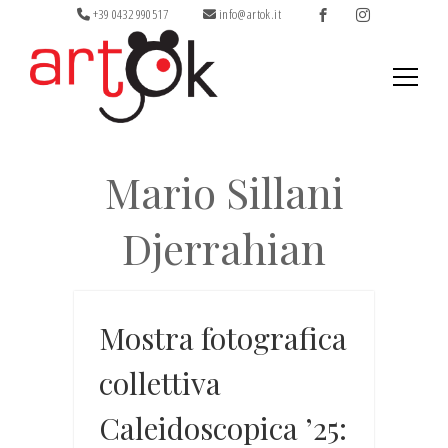
+39 0432 990517
info@artok.it
Ricerca
per:
Mario Sillani
Djerrahian
Mostra fotografica
collettiva
Caleidoscopica ’25: