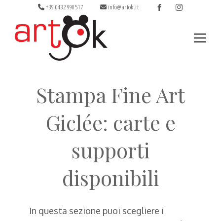
+39 0432 990517
info@artok.it
Ricerca
per:
Stampa Fine Art
Giclée: carte e
supporti
disponibili
In questa sezione puoi scegliere i