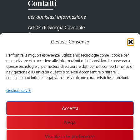
Contatti
per qualsiasi informazione
ArtOk di Giorgia Cavedale
Borgo Cividale 23/a
Gestisci Consenso
33057 Palmanova
Friuli Venezia Giulia
Per fornire le migliori esperienze, utilizziamo tecnologie come i cookie per
Italia
memorizzare e/o accedere alle informazioni del dispositivo. Il consenso a
Tel.: +39 0432 990 517
queste tecnologie ci permetterà di elaborare dati come il comportamento di
Cell.: +39 388 7759000
navigazione o ID unici su questo sito. Non acconsentire o ritirare il
consenso può influire negativamente su alcune caratteristiche e funzioni.
info@artok.it
Gestisci servizi
Accetta
Nega
Copyright © 2010-26 ArtOk di Giorgia Cavedale •
Visualizza le preferenze