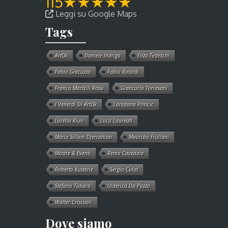
115
★
★
★
★
★
Leggi su Google Maps
Tags
ArtOk
Daniele Indrigo
Enzo Tedeschi
Fabio Giacuzzo
Fabio Rinaldi
Franco Martelli Rossi
Giancarlo Torresani
I Venerdì Di ArtOk
Loredana Princic
Lorella Klun
Luca Laureati
Mario Sillani Djerrahian
Maurizio Frullani
Mostre & Eventi
Remo Cavedale
Roberto Kusterle
Sergio Culot
Stefano Tubaro
Ulderica Da Pozzo
Walter Criscuoli
Dove siamo