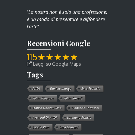
La nostra non è solo una professione:
"
è un modo di presentare e diffondere
l'arte
"
Recensioni Google
115
★
★
★
★
★
Leggi su Google Maps
Tags
ArtOk
Daniele Indrigo
Enzo Tedeschi
Fabio Giacuzzo
Fabio Rinaldi
Franco Martelli Rossi
Giancarlo Torresani
I Venerdì Di ArtOk
Loredana Princic
Lorella Klun
Luca Laureati