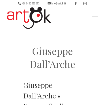
+39 0432 990517
info@artok.it
Ricerca
per:
Giuseppe
Dall’Arche
Giuseppe
Dall’Arche •