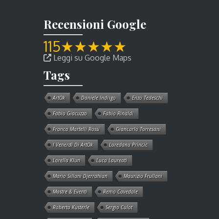
Recensioni Google
115
★
★
★
★
★
Leggi su Google Maps
Tags
ArtOk
Daniele Indrigo
Enzo Tedeschi
Fabio Giacuzzo
Fabio Rinaldi
Franco Martelli Rossi
Giancarlo Torresani
I Venerdì Di ArtOk
Loredana Princic
Lorella Klun
Luca Laureati
Mario Sillani Djerrahian
Maurizio Frullani
Mostre & Eventi
Remo Cavedale
Roberto Kusterle
Sergio Culot