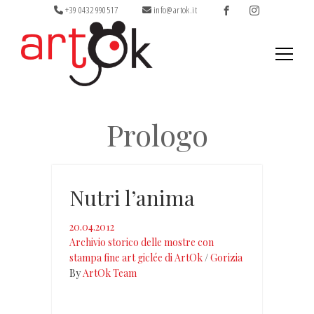
+39 0432 990517
info@artok.it
Ricerca
per:
Prologo
Nutri l’anima
20.04.2012
Archivio storico delle mostre con
stampa fine art giclée di ArtOk
/
Gorizia
By
ArtOk Team