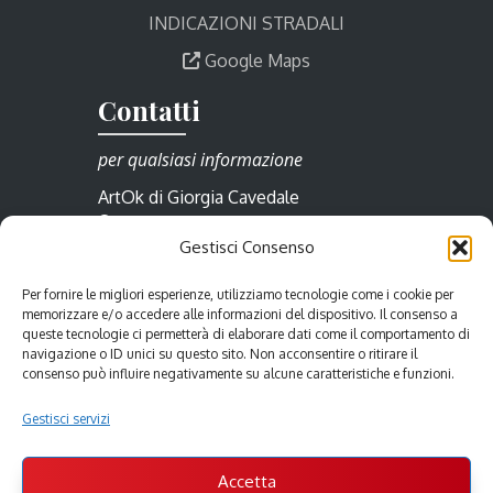
INDICAZIONI STRADALI
Google Maps
Contatti
per qualsiasi informazione
ArtOk di Giorgia Cavedale
Borgo Cividale 23/a
Gestisci Consenso
33057 Palmanova
Friuli Venezia Giulia
Per fornire le migliori esperienze, utilizziamo tecnologie come i cookie per
Italia
memorizzare e/o accedere alle informazioni del dispositivo. Il consenso a
Tel.: +39 0432 990 517
queste tecnologie ci permetterà di elaborare dati come il comportamento di
Cell.: +39 388 7759000
navigazione o ID unici su questo sito. Non acconsentire o ritirare il
consenso può influire negativamente su alcune caratteristiche e funzioni.
info@artok.it
Gestisci servizi
Accetta