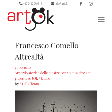
+39 0432 990517
info@artok.it
Ricerca
per:
Francesco Comello
Altrealtà
21.09.2019
Archivio storico delle mostre con stampa fine art
giclée di ArtOk
/
Udine
By
ArtOk Team