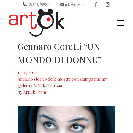
+39 0432 990517
info@artok.it
Ricerca
Gennaro Coretti “UN
per:
MONDO DI DONNE”
16.09.2013
Archivio storico delle mostre con stampa fine art
giclée di ArtOk
/
Gorizia
By
ArtOk Team