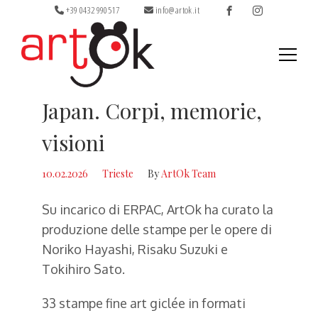
+39 0432 990517
info@artok.it
Ricerca
Japan. Corpi, memorie,
per:
visioni
10.02.2026
Trieste
By
ArtOk Team
Su incarico di ERPAC, ArtOk ha curato la
produzione delle stampe per le opere di
Noriko Hayashi, Risaku Suzuki e
Tokihiro Sato.
33 stampe fine art giclée in formati