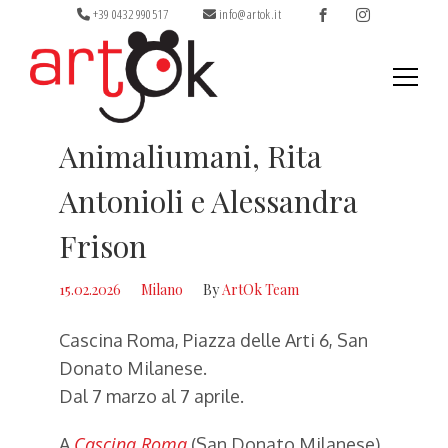
+39 0432 990517
info@artok.it
Ricerca
Animaliumani, Rita
per:
Antonioli e Alessandra
Frison
15.02.2026
Milano
By
ArtOk Team
Cascina Roma, Piazza delle Arti 6, San
Donato Milanese.
Dal 7 marzo al 7 aprile.
Cascina Roma
A
(San Donato Milanese)